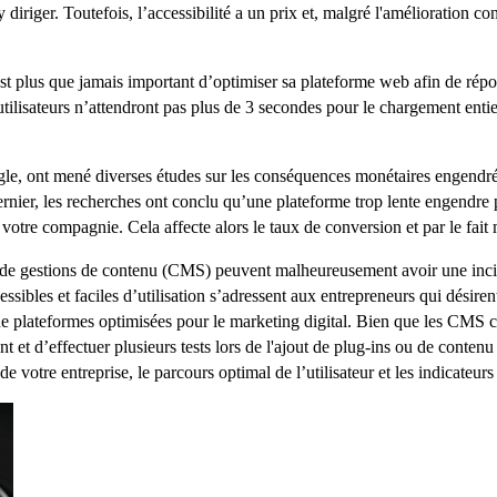
iriger. Toutefois, l’accessibilité a un prix et, malgré l'amélioration con
 est plus que jamais important d’optimiser sa plateforme web afin de répo
 utilisateurs n’attendront pas plus de 3 secondes pour le chargement en
gle, ont mené diverses études sur les conséquences monétaires engendr
ce dernier, les recherches ont conclu qu’une plateforme trop lente engend
 votre compagnie. Cela affecte alors le taux de conversion et par le fa
s de gestions de contenu (CMS) peuvent malheureusement avoir une inci
essibles et faciles d’utilisation s’adressent aux entrepreneurs qui dési
 de plateformes optimisées pour le marketing digital. Bien que les CMS 
 et d’effectuer plusieurs tests lors de l'ajout de plug-ins ou de contenu
de votre entreprise, le parcours optimal de l’utilisateur et les indicateu