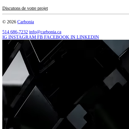
Discutons de votre projet
© 2026
Carbonia
514 686-7232
info@carbonia.ca
IG
INSTAGRAM
FB
FACEBOOK
IN
LINKEDIN